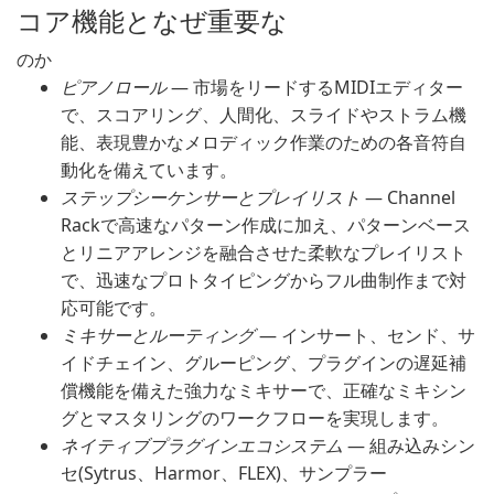
コア機能となぜ重要な
のか
ピアノロール
— 市場をリードするMIDIエディター
で、スコアリング、人間化、スライドやストラム機
能、表現豊かなメロディック作業のための各音符自
動化を備えています。
ステップシーケンサーとプレイリスト
— Channel
Rackで高速なパターン作成に加え、パターンベース
とリニアアレンジを融合させた柔軟なプレイリスト
で、迅速なプロトタイピングからフル曲制作まで対
応可能です。
ミキサーとルーティング
— インサート、センド、サ
イドチェイン、グルーピング、プラグインの遅延補
償機能を備えた強力なミキサーで、正確なミキシン
グとマスタリングのワークフローを実現します。
ネイティブプラグインエコシステム
— 組み込みシン
セ(Sytrus、Harmor、FLEX)、サンプラー