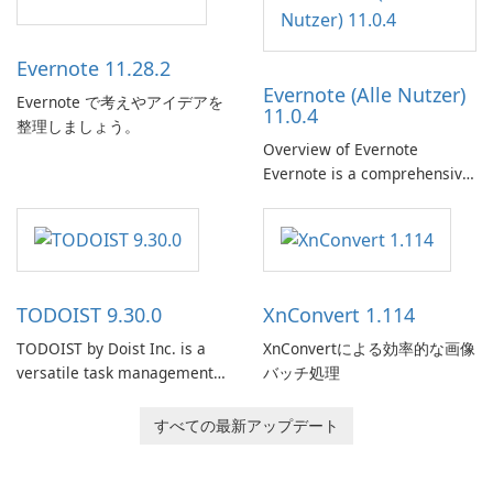
Evernote 11.28.2
Evernote (Alle Nutzer)
Evernote で考えやアイデアを
11.0.4
整理しましょう。
Overview of Evernote
Evernote is a comprehensive
note-taking and organization
software designed to help
users capture, organize, and
access information across
multiple devices.
TODOIST 9.30.0
XnConvert 1.114
TODOIST by Doist Inc. is a
XnConvertによる効率的な画像
versatile task management
バッチ処理
tool designed to help
individuals and teams
すべての最新アップデート
organize their work and
increase productivity.